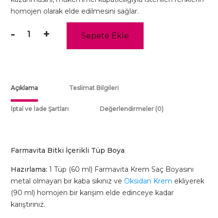
homojen olarak elde edilmesini sağlar.
-
+
Sepete Ekle
Farmavita
-
Terra
Kotta
(7.74)
Açıklama
Teslimat Bilgileri
-
Clemency
İptal ve İade Şartları
Değerlendirmeler (0)
Color
Tüp
Boya
Farmavita Bitki İçerikli Tüp Boya
60gr
adet
Hazırlama:
1 Tüp (60 ml) Farmavita Krem Saç Boyasını
metal olmayan bir kaba sıkınız ve
Oksidan Krem
ekliyerek
(90 ml) homojen bir karışım elde edinceye kadar
karıştırınız.