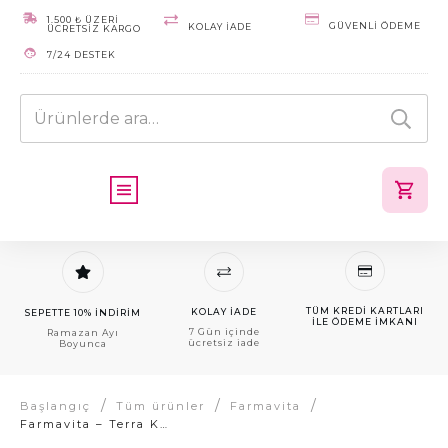
1.500 ₺ ÜZERİ
GÜVENLI ÖDEME
KOLAY IADE
ÜCRETSİZ KARGO
7/24 DESTEK
Ara:
TÜM KREDI KARTLARI
KOLAY IADE
SEPETTE 10% İNDİRİM
ILE ÖDEME IMKANI
7 Gün içinde
Ramazan Ayı
ücretsiz iade
Boyunca
/
/
/
Başlangıç
Tüm ürünler
Farmavita
Farmavita – Terra Kotta (7.74) – Clemency Color Tüp Boya 60gr