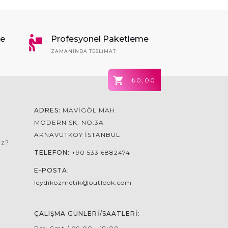
me
Profesyonel Paketleme
ZAMANINDA TESLIMAT
₺0,00
ADRES:
MAVIGÖL MAH.
MODERN SK. NO:3A
ARNAVUTKÖY İSTANBUL
iz?
TELEFON:
+90 533 6882474
E-POSTA:
leydikozmetik@outlook.com
ÇALIŞMA GÜNLERI/SAATLERI: