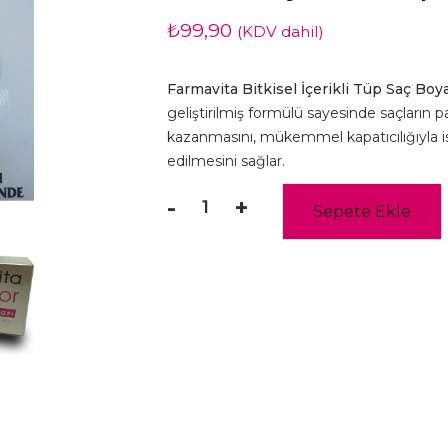
₺
99,90
(KDV dahil)
Farmavita Bitkisel İçerikli Tüp Saç Boya
geliştirilmiş formülü sayesinde saçların
kazanmasını, mükemmel kapatıcılığıyla i
edilmesini sağlar.
-
+
Sepete Ekle
Farmavita
-
Ekstra
Açık
Altın
Sarı
(9.3)
-
Clemency
Color