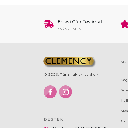
Ertesi Gün Teslimat
7 GÜN / HAFTA
MÜ
©
2026
. Tüm hakları saklıdır.
Saç
Sip
Kul
Mes
DESTEK
Giz