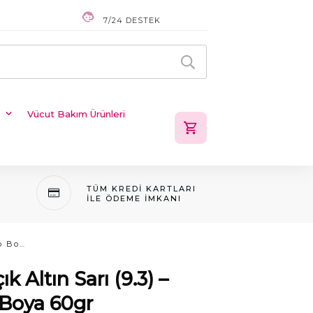
7/24 DESTEK
Vücut Bakım Ürünleri
TÜM KREDI KARTLARI
ILE ÖDEME IMKANI
Farmavita – Ekstra Açık Altın Sarı (9.3) – Clemency Color Tüp Boya 60gr
k Altın Sarı (9.3) –
 Boya 60gr