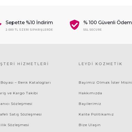
Sepette %10 İndirim
% 100 Güvenli Öde
2.000 TL ÜZERI SIPARIŞLERDE
SSL SECURE
ŞTERI HIZMETLERI
LEYDI KOZMETIK
 Boyası – Renk Katalogları
Bayimiz Olmak İster Misin
ariş ve Kargo Takibi
Hakkımızda
lanıcı Sözleşmesi
Bayilerimiz
afeli Satış Sözleşmesi
Kalite Politikamız
lilik Sözleşmesi
Bize Ulaşın