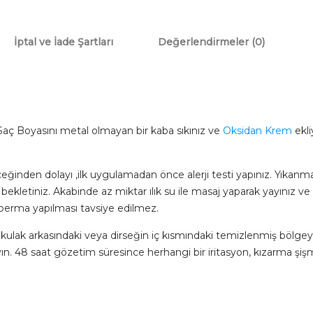
Tüp
Boya
60gr
İptal ve İade Şartları
Değerlendirmeler (0)
adet
aç Boyasını metal olmayan bir kaba sıkınız ve
Oksidan Krem
ekli
ceğinden dolayı ,ilk uygulamadan önce alerji testi yapınız. Yıka
bekletiniz. Akabinde az miktar ılık su ile masaj yaparak yayınız v
perma yapılması tavsiye edilmez.
kulak arkasındaki veya dirseğin iç kısmındaki temizlenmiş bölge
yın. 48 saat gözetim süresince herhangi bir iritasyon, kızarma şiş