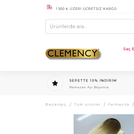
1.500 ₺ ÜZERİ ÜCRETSİZ KARGO
Ara:
Saç B
SEPETTE 10% İNDİRİM
Ramazan Ayı Boyunca
/
/
/
Başlangıç
Tüm ürünler
Farmavita