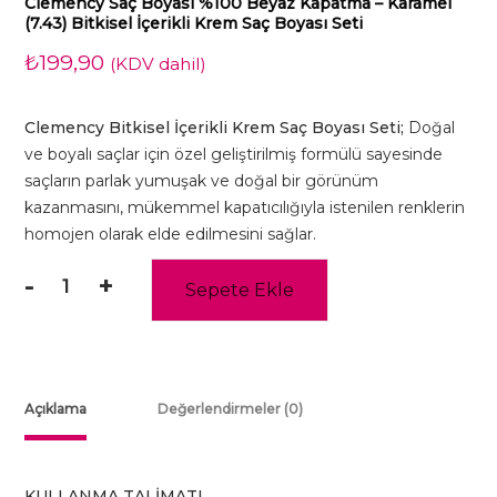
Clemency Saç Boyası %100 Beyaz Kapatma – Karamel
(7.43) Bitkisel İçerikli Krem Saç Boyası Seti
₺
199,90
(KDV dahil)
Clemency Bitkisel İçerikli Krem Saç Boyası Seti;
Doğal
ve boyalı saçlar için özel geliştirilmiş formülü sayesinde
saçların parlak yumuşak ve doğal bir görünüm
kazanmasını, mükemmel kapatıcılığıyla istenilen renklerin
homojen olarak elde edilmesini sağlar.
-
+
Sepete Ekle
Clemency
Saç
Boyası
%100
Beyaz
Açıklama
Değerlendirmeler (0)
Kapatma
-
Karamel
KULLANMA TALİMATI