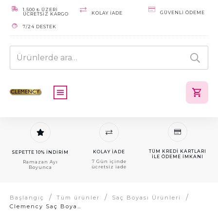
1.500 ₺ ÜZERİ
GÜVENLI ÖDEME
KOLAY IADE
ÜCRETSİZ KARGO
7/24 DESTEK
Ara:
TÜM KREDI KARTLARI
KOLAY IADE
SEPETTE 10% İNDİRİM
ILE ÖDEME IMKANI
7 Gün içinde
Ramazan Ayı
ücretsiz iade
Boyunca
/
/
/
Başlangıç
Tüm ürünler
Saç Boyası Ürünleri
Clemency Saç Boyası %100 Beyaz Kapatma – Karamel (7.43) Bitkisel İçerikli Krem Saç Boyası Seti