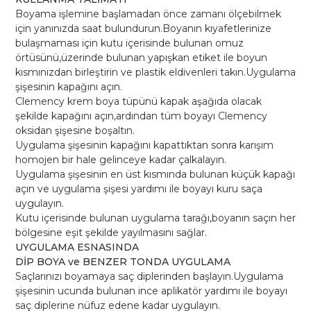
(7.43)
Boyama işlemine başlamadan önce zamanı ölçebilmek
Bitkisel
için yanınızda saat bulundurun.Boyanın kıyafetlerinize
İçerikli
bulaşmaması için kutu içerisinde bulunan omuz
örtüsünü,üzerinde bulunan yapışkan etiket ile boyun
Krem
kısmınızdan birleştirin ve plastik eldivenleri takın.Uygulama
Saç
şişesinin kapağını açın.
Boyası
Clemency krem boya tüpünü kapak aşağıda olacak
Seti
şekilde kapağını açın,ardından tüm boyayı Clemency
adet
oksidan şişesine boşaltın.
Uygulama şişesinin kapağını kapattıktan sonra karışım
homojen bir hale gelinceye kadar çalkalayın.
Uygulama şişesinin en üst kısmında bulunan küçük kapağı
açın ve uygulama şişesi yardımı ile boyayı kuru saça
uygulayın.
Kutu içerisinde bulunan uygulama tarağı,boyanın saçın her
bölgesine eşit şekilde yayılmasını sağlar.
UYGULAMA ESNASINDA
DİP BOYA ve BENZER TONDA UYGULAMA
Saçlarınızı boyamaya saç diplerinden başlayın.Uygulama
şişesinin ucunda bulunan ince aplikatör yardımı ile boyayı
saç diplerine nüfuz edene kadar uygulayın.