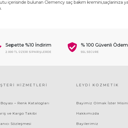
tu içerisinde bulunan Clemency saç bakım kremini,saçlariniza yayı
.
Sepette %10 İndirim
% 100 Güvenli Öde
2.000 TL ÜZERI SIPARIŞLERDE
SSL SECURE
ŞTERI HIZMETLERI
LEYDI KOZMETIK
 Boyası – Renk Katalogları
Bayimiz Olmak İster Misin
ariş ve Kargo Takibi
Hakkımızda
lanıcı Sözleşmesi
Bayilerimiz