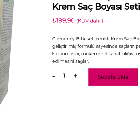
Krem Saç Boyası Set
₺
199,90
(KDV dahil)
Clemency Bitkisel İçerikli Krem Saç Boy
geliştirilmiş formülü sayesinde saçların
kazanmasını, mükemmel kapatıcılığıyla i
edilmesini sağlar.
-
+
Sepete Ekle
Clemency
Saç
Boyası
%100
Beyaz
Kapatma
-
Açık
Sarı