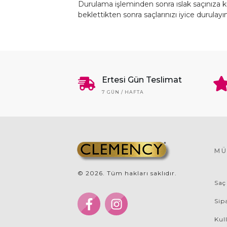
Durulama işleminden sonra ıslak saçınıza ku
beklettikten sonra saçlarınızı iyice durulayın
Ertesi Gün Teslimat
7 GÜN / HAFTA
MÜ
©
2026
. Tüm hakları saklıdır.
Saç
Sip
Kul