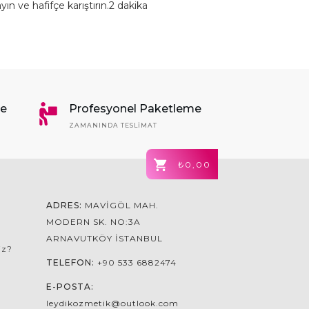
n ve hafifçe karıştırın.2 dakika
me
Profesyonel Paketleme
ZAMANINDA TESLIMAT
₺0,00
ADRES:
MAVIGÖL MAH.
MODERN SK. NO:3A
ARNAVUTKÖY İSTANBUL
iz?
TELEFON:
+90 533 6882474
E-POSTA:
leydikozmetik@outlook.com