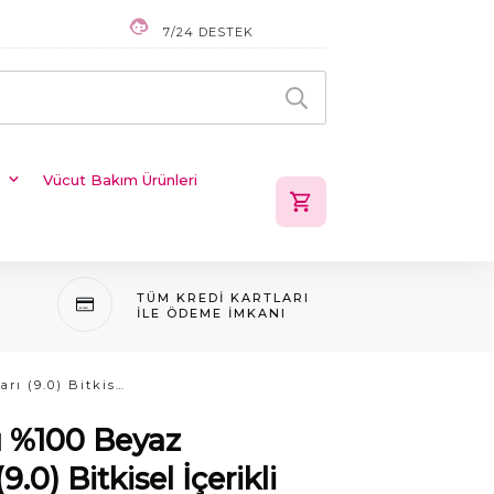
7/24 DESTEK
Vücut Bakım Ürünleri
TÜM KREDI KARTLARI
ILE ÖDEME IMKANI
Clemency Saç Boyası %100 Beyaz Kapatma – Açık Sarı (9.0) Bitkisel İçerikli Krem Saç Boyası Seti
ı %100 Beyaz
.0) Bitkisel İçerikli