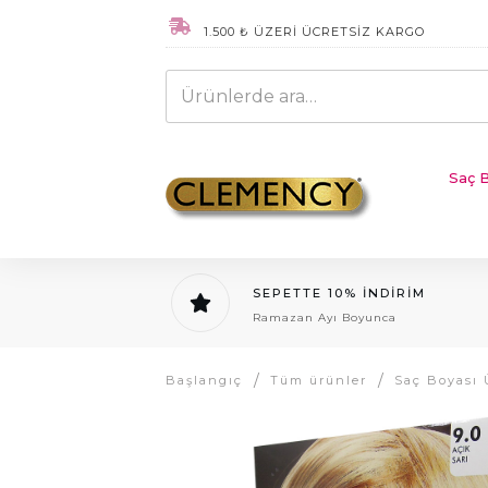
1.500 ₺ ÜZERİ ÜCRETSİZ KARGO
Ara:
Saç B
SEPETTE 10% İNDİRİM
Ramazan Ayı Boyunca
/
/
Başlangıç
Tüm ürünler
Saç Boyası 