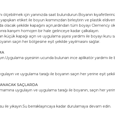
(9.0)
Bitkisel
lçebilmek için yanınızda saat bulundurun.Boyanın kıyafetleriniz
İçerikli
ışkan etiket ile boyun kısmınızdan birleştirin ve plastik eldivenl
Krem
olacak şekilde kapağını açın,ardından tüm boyayı Clemency oksi
Saç
nra karışım homojen bir hale gelinceye kadar çalkalayın.
Boyası
n küçük kapağı açın ve uygulama şişesi yardımı ile boyayı kuru s
yanın saçın her bölgesine eşit şekilde yayılmasını sağlar.
Seti
adet
MA
yın.Uygulama şişesinin ucunda bulunan ince aplikatör yardımı ile
ygulayın ve uygulama tarağı ile boyanın saçın her yerine eşit şekil
YANACAK SAÇLARDA
amına uygulayın ve uygulama tarağı ile boyanın, saçın her yerine 
k su ile yıkayın.Su berraklaşıncaya kadar durulamaya devam edin.