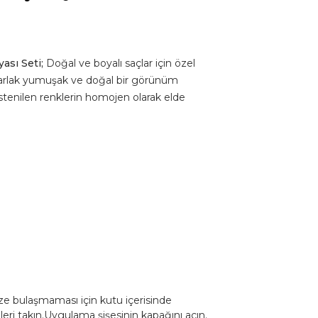
ası Seti;
Doğal ve boyalı saçlar için özel
 parlak yumuşak ve doğal bir görünüm
stenilen renklerin homojen olarak elde
e bulaşmaması için kutu içerisinde
eri takın.Uygulama şişesinin kapağını açın.