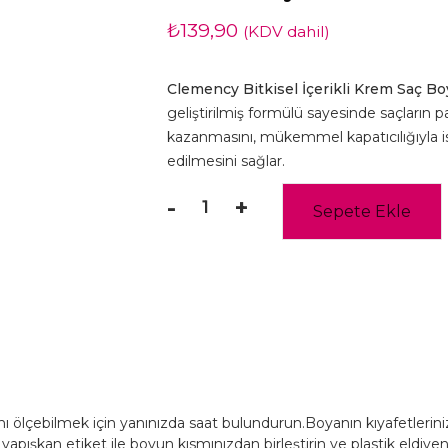
₺
139,90
(KDV dahil)
Clemency Bitkisel İçerikli Krem Saç Boy
geliştirilmiş formülü sayesinde saçların
kazanmasını, mükemmel kapatıcılığıyla i
edilmesini sağlar.
-
+
Sepete Ekle
Clemency
Natural
Colors
Kahve
(4.0)
Bitkisel
İçerikli
Krem
Saç
lçebilmek için yanınızda saat bulundurun.Boyanın kıyafetleriniz
Boyası
ışkan etiket ile boyun kısmınızdan birleştirin ve plastik eldivenl