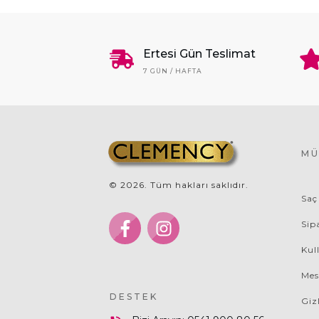
Ertesi Gün Teslimat
7 GÜN / HAFTA
MÜ
©
2026
. Tüm hakları saklıdır.
Saç
Sip
Kul
Mes
DESTEK
Giz