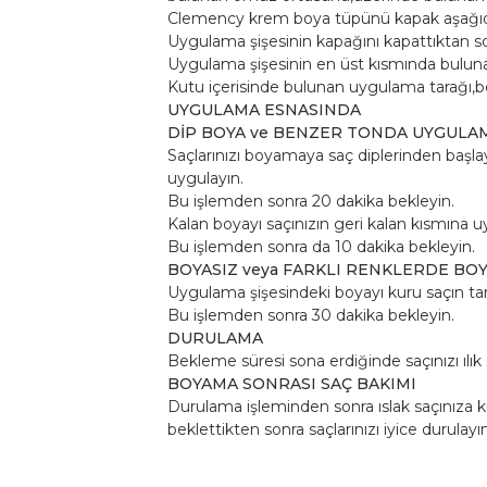
Clemency krem boya tüpünü kapak aşağıda 
Uygulama şişesinin kapağını kapattıktan so
Uygulama şişesinin en üst kısmında buluna
Kutu içerisinde bulunan uygulama tarağı,bo
UYGULAMA ESNASINDA
DİP BOYA ve BENZER TONDA UYGULA
Saçlarınızı boyamaya saç diplerinden başla
uygulayın.
Bu işlemden sonra 20 dakika bekleyin.
Kalan boyayı saçınızın geri kalan kısmına u
Bu işlemden sonra da 10 dakika bekleyin.
BOYASIZ veya FARKLI RENKLERDE BO
Uygulama şişesindeki boyayı kuru saçın tam
Bu işlemden sonra 30 dakika bekleyin.
DURULAMA
Bekleme süresi sona erdiğinde saçınızı ılı
BOYAMA SONRASI SAÇ BAKIMI
Durulama işleminden sonra ıslak saçınıza ku
beklettikten sonra saçlarınızı iyice durulayın