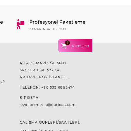
me
Profesyonel Paketleme
ZAMANINDA TESLIMAT
1
₺109,90
ADRES:
MAVIGÖL MAH.
MODERN SK. NO:3A
ARNAVUTKÖY İSTANBUL
iz?
TELEFON:
+90 533 6882474
E-POSTA:
leydikozmetik@outlook.com
ÇALIŞMA GÜNLERI/SAATLERI:
Pzt-Cmt / 09:00 - 18:00