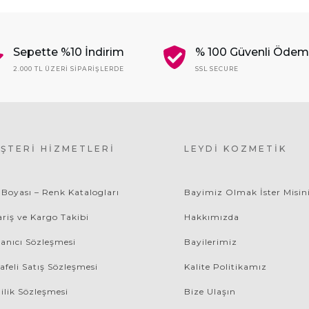
Sepette %10 İndirim
% 100 Güvenli Öde
2.000 TL ÜZERI SIPARIŞLERDE
SSL SECURE
ŞTERI HIZMETLERI
LEYDI KOZMETIK
 Boyası – Renk Katalogları
Bayimiz Olmak İster Misin
ariş ve Kargo Takibi
Hakkımızda
lanıcı Sözleşmesi
Bayilerimiz
afeli Satış Sözleşmesi
Kalite Politikamız
lilik Sözleşmesi
Bize Ulaşın