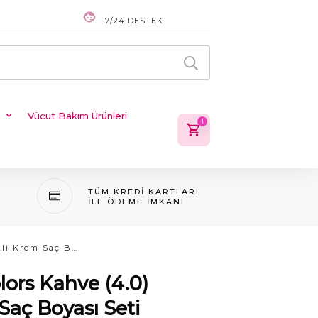
7/24 DESTEK
Vücut Bakım Ürünleri
1
TÜM KREDI KARTLARI
ILE ÖDEME IMKANI
Clemency Natural Colors Kahve (4.0) Bitkisel İçerikli Krem Saç Boyası Seti
ors Kahve (4.0)
 Saç Boyası Seti