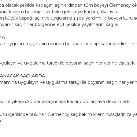
Seti
olacak şekilde kapağını açın,ardından tüm boyayı Clemency oksi
adet
nra karışım homojen bir hale gelinceye kadar çalkalayın.
n küçük kapağı açın ve uygulama şişesi yardımı ile boyayı kuru s
yanın saçın her bölgesine eşit şekilde yayılmasını sağlar.
MA
yın.Uygulama şişesinin ucunda bulunan ince aplikatör yardımı ile
ygulayın ve uygulama tarağı ile boyanın saçın her yerine eşit şekil
YANACAK SAÇLARDA
amına uygulayın ve uygulama tarağı ile boyanın, saçın her yerine 
k su ile yıkayın.Su berraklaşıncaya kadar durulamaya devam edin.
tu içerisinde bulunan Clemency saç bakım kremini,saçlariniza yayı
.