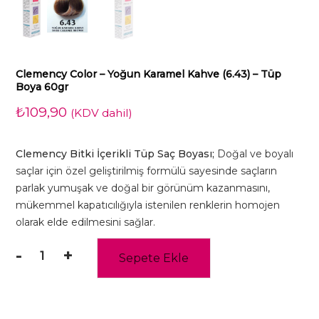
Clemency Color – Yoğun Karamel Kahve (6.43) – Tüp
Boya 60gr
₺
109,90
(KDV dahil)
Clemency Bitki İçerikli Tüp Saç Boyası;
Doğal ve boyalı
saçlar için özel geliştirilmiş formülü sayesinde saçların
parlak yumuşak ve doğal bir görünüm kazanmasını,
mükemmel kapatıcılığıyla istenilen renklerin homojen
olarak elde edilmesini sağlar.
-
+
Sepete Ekle
Clemency
Color
-
Yoğun