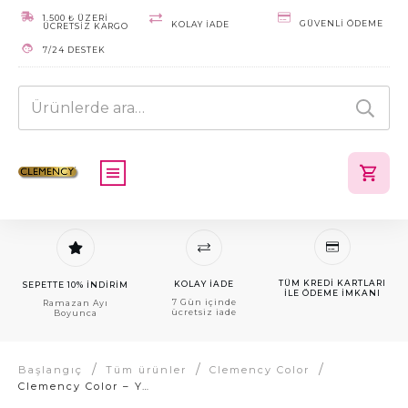
1.500 ₺ ÜZERİ
GÜVENLI ÖDEME
KOLAY IADE
ÜCRETSİZ KARGO
7/24 DESTEK
Ara:
TÜM KREDI KARTLARI
KOLAY IADE
SEPETTE 10% İNDİRİM
ILE ÖDEME IMKANI
7 Gün içinde
Ramazan Ayı
ücretsiz iade
Boyunca
/
/
/
Başlangıç
Tüm ürünler
Clemency Color
Clemency Color – Yoğun Karamel Kahve (6.43) – Tüp Boya 60gr