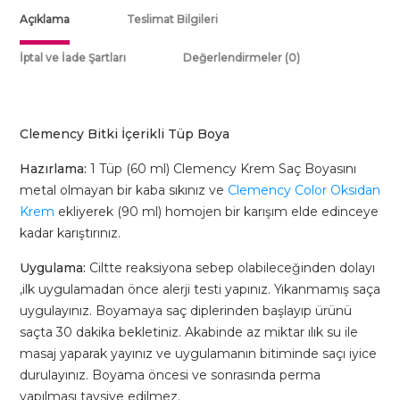
Karamel
Açıklama
Teslimat Bilgileri
Kahve
(6.43)
İptal ve İade Şartları
Değerlendirmeler (0)
-
Tüp
Boya
Clemency Bitki İçerikli Tüp Boya
60gr
adet
Hazırlama:
1 Tüp (60 ml) Clemency Krem Saç Boyasını
metal olmayan bir kaba sıkınız ve
Clemency Color Oksidan
Krem
ekliyerek (90 ml) homojen bir karışım elde edinceye
kadar karıştırınız.
Uygulama:
Ciltte reaksiyona sebep olabileceğinden dolayı
,ilk uygulamadan önce alerji testi yapınız. Yıkanmamış saça
uygulayınız. Boyamaya saç diplerinden başlayıp ürünü
saçta 30 dakika bekletiniz. Akabinde az miktar ılık su ile
masaj yaparak yayınız ve uygulamanın bitiminde saçı iyice
durulayınız. Boyama öncesi ve sonrasında perma
yapılması tavsiye edilmez.