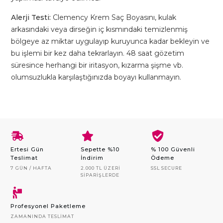
Alerji Testi:
Clemency Krem Saç Boyasını, kulak
arkasındaki veya dirseğin iç kısmındaki temizlenmiş
bölgeye az miktar uygulayıp kuruyunca kadar bekleyin ve
bu işlemi bir kez daha tekrarlayın. 48 saat gözetim
süresince herhangi bir iritasyon, kızarma şişme vb.
olumsuzlukla karşılaştığınızda boyayı kullanmayın.
Ertesi Gün
Sepette %10
% 100 Güvenli
Teslimat
İndirim
Ödeme
7 GÜN / HAFTA
2.000 TL ÜZERI
SSL SECURE
SIPARIŞLERDE
Profesyonel Paketleme
ZAMANINDA TESLIMAT