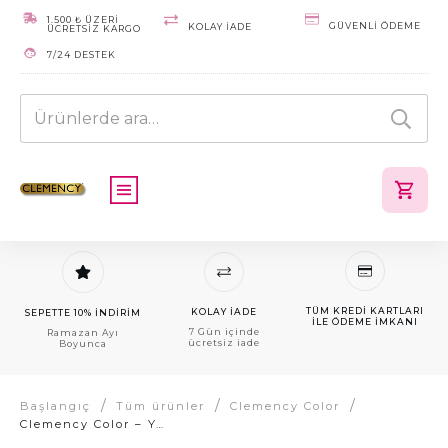
1.500 ₺ ÜZERİ
GÜVENLI ÖDEME
KOLAY IADE
ÜCRETSİZ KARGO
7/24 DESTEK
Ara:
TÜM KREDI KARTLARI
KOLAY IADE
SEPETTE 10% İNDİRİM
ILE ÖDEME IMKANI
7 Gün içinde
Ramazan Ayı
ücretsiz iade
Boyunca
/
/
/
Başlangıç
Tüm ürünler
Clemency Color
Clemency Color – Yoğun Bakır Sarı (7.44) – Tüp Boya 60gr