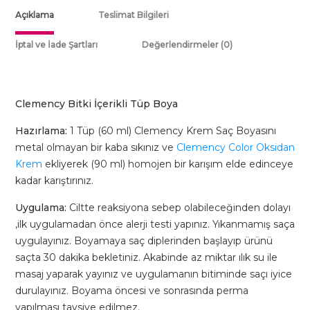
Bakır
Açıklama
Teslimat Bilgileri
Sarı
(7.44)
İptal ve İade Şartları
Değerlendirmeler (0)
-
Tüp
Boya
Clemency Bitki İçerikli Tüp Boya
60gr
adet
Hazırlama:
1 Tüp (60 ml) Clemency Krem Saç Boyasını
metal olmayan bir kaba sıkınız ve
Clemency Color Oksidan
Krem
ekliyerek (90 ml) homojen bir karışım elde edinceye
kadar karıştırınız.
Uygulama:
Ciltte reaksiyona sebep olabileceğinden dolayı
,ilk uygulamadan önce alerji testi yapınız. Yıkanmamış saça
uygulayınız. Boyamaya saç diplerinden başlayıp ürünü
saçta 30 dakika bekletiniz. Akabinde az miktar ılık su ile
masaj yaparak yayınız ve uygulamanın bitiminde saçı iyice
durulayınız. Boyama öncesi ve sonrasında perma
yapılması tavsiye edilmez.