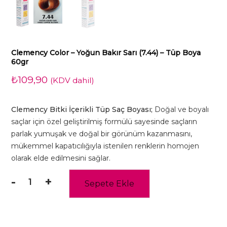
Clemency Color – Yoğun Bakır Sarı (7.44) – Tüp Boya
60gr
₺
109,90
(KDV dahil)
Clemency Bitki İçerikli Tüp Saç Boyası;
Doğal ve boyalı
saçlar için özel geliştirilmiş formülü sayesinde saçların
parlak yumuşak ve doğal bir görünüm kazanmasını,
mükemmel kapatıcılığıyla istenilen renklerin homojen
olarak elde edilmesini sağlar.
-
+
Sepete Ekle
Clemency
Color
-
Yoğun