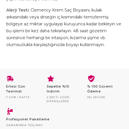
Alerji Testi:
Clemency Krem Saç Boyasını, kulak
arkasındaki veya dirseğin iç kısmındaki temizlenmiş
bölgeye az miktar uygulayıp kuruyunca kadar bekleyin ve
bu işlemi bir kez daha tekrarlayın. 48 saat gözetim
süresince herhangi bir iritasyon, kızarma şişme vb.
olumsuzlukla karşılaştığınızda boyayı kullanmayın.
Ertesi Gün
Sepette %10
% 100 Güvenli
Teslimat
İndirim
Ödeme
7 GÜN / HAFTA
2.000 TL ÜZERI
SSL SECURE
SIPARIŞLERDE
Profesyonel Paketleme
ZAMANINDA TESLIMAT