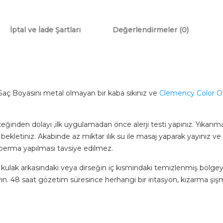
İptal ve İade Şartları
Değerlendirmeler (0)
ç Boyasını metal olmayan bir kaba sıkınız ve
Clemency Color O
ceğinden dolayı ,ilk uygulamadan önce alerji testi yapınız. Yıka
bekletiniz. Akabinde az miktar ılık su ile masaj yaparak yayınız v
perma yapılması tavsiye edilmez.
ulak arkasındaki veya dirseğin iç kısmındaki temizlenmiş bölge
yın. 48 saat gözetim süresince herhangi bir iritasyon, kızarma şiş