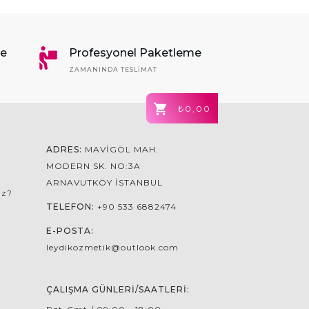
me
Profesyonel Paketleme
ZAMANINDA TESLIMAT
₺0,00
ADRES:
MAVIGÖL MAH.
MODERN SK. NO:3A
ARNAVUTKÖY İSTANBUL
iz?
TELEFON:
+90 533 6882474
E-POSTA:
leydikozmetik@outlook.com
ÇALIŞMA GÜNLERI/SAATLERI: