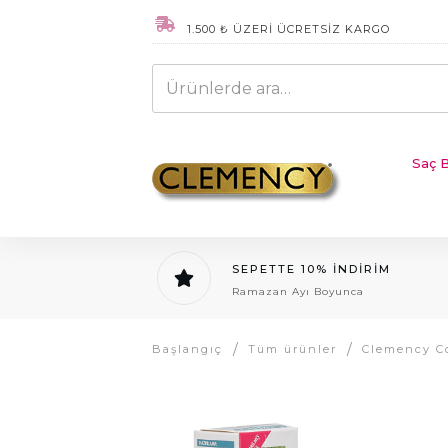
1.500 ₺ ÜZERİ ÜCRETSİZ KARGO
Ara:
Saç B
SEPETTE 10% İNDİRİM
Ramazan Ayı Boyunca
/
/
Başlangıç
Tüm ürünler
Clemency C