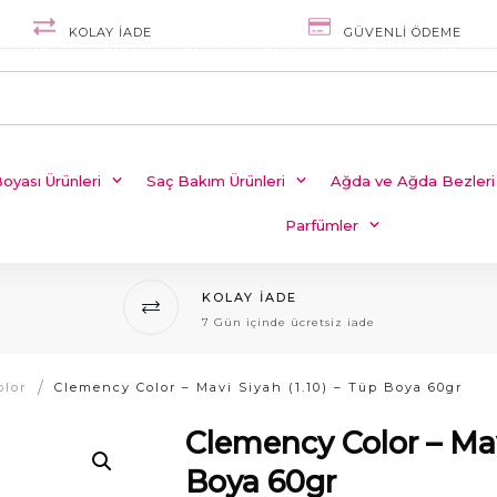
KOLAY IADE
GÜVENLI ÖDEME
oyası Ürünleri
Saç Bakım Ürünleri
Ağda ve Ağda Bezleri
Parfümler
KOLAY IADE
7 Gün içinde ücretsiz iade
/
olor
Clemency Color – Mavi Siyah (1.10) – Tüp Boya 60gr
Clemency Color – Mavi
Boya 60gr