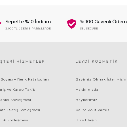
Sepette %10 İndirim
% 100 Güvenli Öde
2.000 TL ÜZERI SIPARIŞLERDE
SSL SECURE
ŞTERI HIZMETLERI
LEYDI KOZMETIK
 Boyası – Renk Katalogları
Bayimiz Olmak İster Misin
ariş ve Kargo Takibi
Hakkımızda
lanıcı Sözleşmesi
Bayilerimiz
afeli Satış Sözleşmesi
Kalite Politikamız
lilik Sözleşmesi
Bize Ulaşın