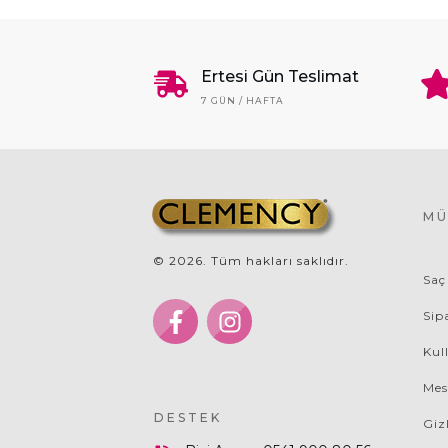
Ertesi Gün Teslimat
7 GÜN / HAFTA
MÜ
©
2026
. Tüm hakları saklıdır.
Saç
Sip
Kul
Mes
DESTEK
Giz