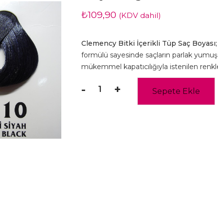
₺
109,90
(KDV dahil)
Clemency Bitki İçerikli Tüp Saç Boyası;
formülü sayesinde saçların parlak yumu
mükemmel kapatıcılığıyla istenilen renkl
-
+
Sepete Ekle
Clemency
Color
-
Mavi
Siyah
(1.10)
-
Tüp
Boya
60gr
adet