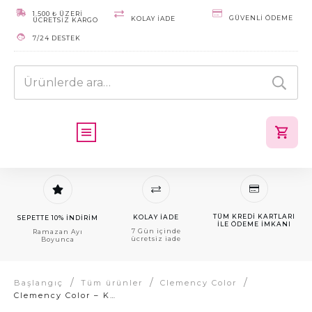
1.500 ₺ ÜZERİ
GÜVENLI ÖDEME
KOLAY IADE
ÜCRETSİZ KARGO
7/24 DESTEK
Ara:
TÜM KREDI KARTLARI
KOLAY IADE
SEPETTE 10% İNDİRİM
ILE ÖDEME IMKANI
7 Gün içinde
Ramazan Ayı
ücretsiz iade
Boyunca
/
/
/
Başlangıç
Tüm ürünler
Clemency Color
Clemency Color – Koyu Kızıl Viole (4.62) – Tüp Boya 60gr