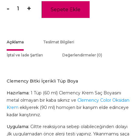
-
+
Sepete Ekle
Clemency
Color
-
Koyu
Kızıl
Açıklama
Teslimat Bilgileri
Viole
(4.62)
İptal ve İade Şartları
Değerlendirmeler (0)
-
Tüp
Boya
Clemency Bitki İçerikli Tüp Boya
60gr
adet
Hazırlama:
1 Tüp (60 ml) Clemency Krem Saç Boyasını
metal olmayan bir kaba sıkınız ve
Clemency Color Oksidan
Krem
ekliyerek (90 ml) homojen bir karışım elde edinceye
kadar karıştırınız.
Uygulama:
Ciltte reaksiyona sebep olabileceğinden dolayı
,ilk uygulamadan önce alerji testi yapınız. Yıkanmamış saça