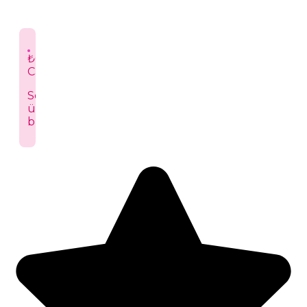
₺0,00
Cart
Sepetinizde
ürün
bulunmuyor.