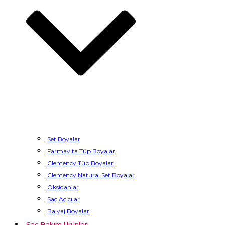
Bayan
Parfümleri
Bay
Parfümleri
Set Boyalar
₺0,00
Farmavita Tüp Boyalar
Cart
Clemency Tüp Boyalar
Sepetinizde
Clemency Natural Set Boyalar
ürün
Oksidanlar
bulunmuyor.
Saç Açıcılar
Balyaj Boyalar
Saç Bakım Ürünleri