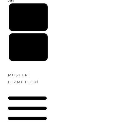
56
MÜŞTERI
HIZMETLERI