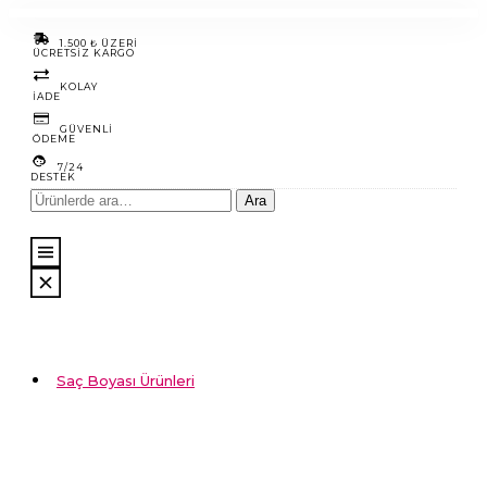
1.500 ₺ ÜZERİ
ÜCRETSİZ KARGO
KOLAY
IADE
GÜVENLI
ÖDEME
7/24
DESTEK
Ara:
Ara
Ağdalar ve
Ağda Bezleri
Ağda Yağları
Vücut Bakım
Ürünleri
Parfümler
Saç Boyası Ürünleri