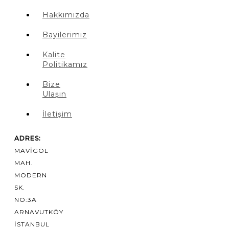
Hakkımızda
Bayilerimiz
Kalite
Politikamız
Bize
Ulaşın
İletişim
ADRES:
MAVIGÖL
MAH.
MODERN
SK.
NO:3A
ARNAVUTKÖY
İSTANBUL