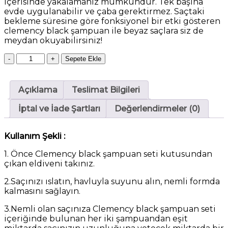
içerisinde yakalamanız mümkündür. Tek başına
evde uygulanabilir ve çaba gerektirmez. Saçtaki
bekleme süresine göre fonksiyonel bir etki gösteren
clemency black şampuan ile beyaz saçlara siz de
meydan okuyabilirsiniz!
Clemency
-
+
Sepete Ekle
Beyazlık
Giderici
Saç
Açıklama
Teslimat Bilgileri
Sakal
Bıyık
İptal ve İade Şartları
Değerlendirmeler (0)
Black
Şampuan
Boya
Kullanım Şekli :
beyazlık
1. Önce Clemency black şampuan seti kutusundan
giderici
çıkan eldiveni takınız.
200ml
+200ml
2.Saçınızı ıslatın, havluyla suyunu alın, nemli formda
adet
kalmasını sağlayın.
3.Nemli olan saçınıza Clemency black şampuan seti
içeriğinde bulunan her iki şampuandan eşit