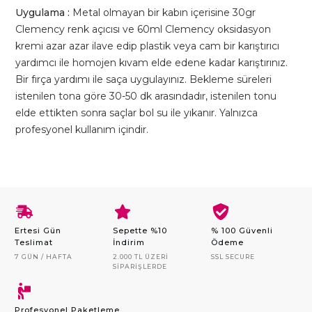
Uygulama :
Metal olmayan bir kabın içerisine 30gr
Clemency renk açıcısı ve 60ml Clemency oksidasyon
kremi azar azar ilave edip plastik veya cam bir karıştırıcı
yardımcı ile homojen kıvam elde edene kadar karıştırınız.
Bir fırça yardımı ile saça uygulayınız. Bekleme süreleri
istenilen tona göre 30-50 dk arasındadır, istenilen tonu
elde ettikten sonra saçlar bol su ile yıkanır. Yalnızca
profesyonel kullanım içindir.
Ertesi Gün
Sepette %10
% 100 Güvenli
Teslimat
İndirim
Ödeme
7 GÜN / HAFTA
2.000 TL ÜZERI
SSL SECURE
SIPARIŞLERDE
Profesyonel Paketleme