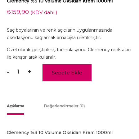
Clemency %3 10 Volume Oksidan Krem 1000ml
₺
159,90
(KDV dahil)
Saç boyalarının ve renk açıcıların uygulanmasında
oksidasyonu sağlamak amacıyla üretilmiştir.
Özel olarak geliştirilmiş formülasyonu Clemency renk açıcı
ile karıştırılarak kullanılır.
-
+
Sepete Ekle
Clemency
%3
10
Volume
Oksidan
Açıklama
Değerlendirmeler (0)
Krem
1000ml
adet
Clemency %3 10 Volume Oksidan Krem 1000ml