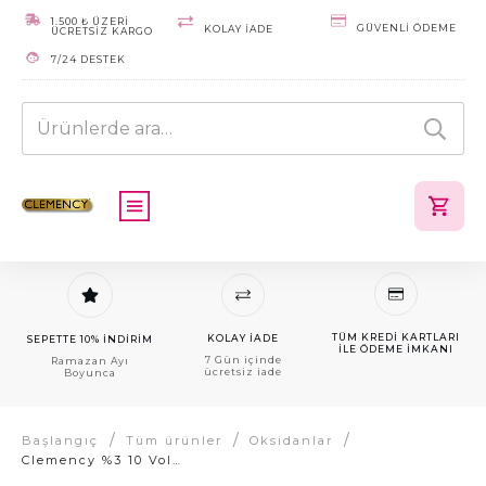
1.500 ₺ ÜZERİ
GÜVENLI ÖDEME
KOLAY IADE
ÜCRETSİZ KARGO
7/24 DESTEK
Ara:
TÜM KREDI KARTLARI
KOLAY IADE
SEPETTE 10% İNDİRİM
ILE ÖDEME IMKANI
7 Gün içinde
Ramazan Ayı
ücretsiz iade
Boyunca
/
/
/
Başlangıç
Tüm ürünler
Oksidanlar
Clemency %3 10 Volume Oksidan Krem 1000ml